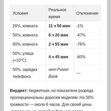
Реальное
Условия
Отклонение
время
20%, комната
11 ч 50 мин
-1%
50%, комната
6 ч 20 мин
-47%
80%, комната
2 ч 55 мин
-76%
50%, улица
4 ч 45 мин
-60%
(+10°C)
50%, зарядка
нет Power
—
телефона
Bank
Вердикт:
бюджетная, но показатели разряда
пропорциональны дорогим моделям. На 50%
громкости — около 6 часов. Для своей цены