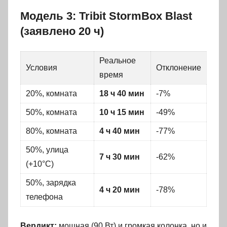
Модель 3: Tribit StormBox Blast
(заявлено 20 ч)
Реальное
Условия
Отклонение
время
20%, комната
18 ч 40 мин
-7%
50%, комната
10 ч 15 мин
-49%
80%, комната
4 ч 40 мин
-77%
50%, улица
7 ч 30 мин
-62%
(+10°C)
50%, зарядка
4 ч 20 мин
-78%
телефона
Вердикт:
мощная (90 Вт) и громкая колонка, но и