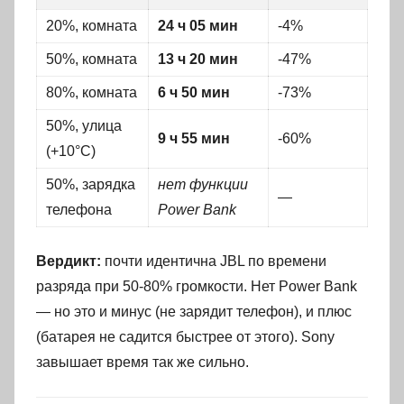
20%, комната
24 ч 05 мин
-4%
50%, комната
13 ч 20 мин
-47%
80%, комната
6 ч 50 мин
-73%
50%, улица
9 ч 55 мин
-60%
(+10°C)
50%, зарядка
нет функции
—
телефона
Power Bank
Вердикт:
почти идентична JBL по времени
разряда при 50-80% громкости. Нет Power Bank
— но это и минус (не зарядит телефон), и плюс
(батарея не садится быстрее от этого). Sony
завышает время так же сильно.