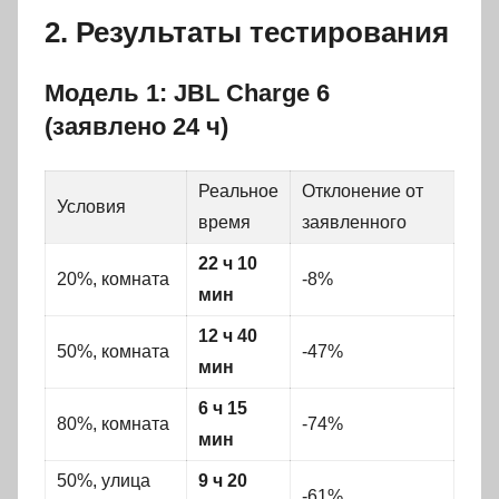
2. Результаты тестирования
Модель 1: JBL Charge 6
(заявлено 24 ч)
Реальное
Отклонение от
Условия
время
заявленного
22 ч 10
20%, комната
-8%
мин
12 ч 40
50%, комната
-47%
мин
6 ч 15
80%, комната
-74%
мин
50%, улица
9 ч 20
-61%