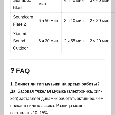
StormBox
4 ч 40 мин
3 ч 45 мин
мин
Blast
Soundcore
6 ч 50 мин
3 ч 10 мин
2 ч 30 мин
Flare 2
Xiaomi
Sound
6 ч 20 мин
2 ч 55 мин
2 ч 20 мин
Outdoor
❓ FAQ
1. Влияет ли тип музыки на время работы?
Да. Басовая тяжёлая музыка (электроника, хип-
хоп) заставляет динамик работать активнее, чем
подкасты или классика. Разница может
составлять 10–15%.