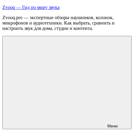
Перейти
Zvooq — Гид по миру звука
к
Zvooq.pro — экспертные обзоры наушников, колонок,
содержимому
микрофонов и аудиотехники. Как выбрать, сравнить и
настроить звук для дома, студии и контента.
Меню