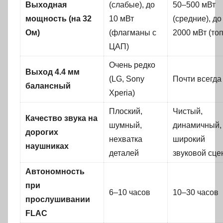
Выходная
(слабые), до
50–500 мВт
мощность (на 32
10 мВт
(средние), до
Ом)
(флагманы с
2000 мВт (топ
ЦАП)
Очень редко
Выход 4.4 мм
(LG, Sony
Почти всегда
балансный
Xperia)
Плоский,
Чистый,
Качество звука на
шумный,
динамичный,
дорогих
нехватка
широкий
наушниках
деталей
звуковой сце
Автономность
при
6–10 часов
10–30 часов
прослушивании
FLAC