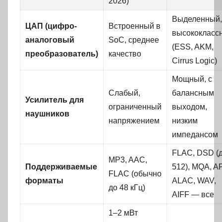
2026)
Выделенный,
ЦАП (цифро-
Встроенный в
высококласс
аналоговый
SoC, среднее
(ESS, AKM,
преобразователь)
качество
Cirrus Logic)
Мощный, с
Слабый,
балансным
Усилитель для
ограниченный
выходом,
наушников
напряжением
низким
импедансом
FLAC, DSD (
MP3, AAC,
Поддерживаемые
512), MQA, A
FLAC (обычно
форматы
ALAC, WAV,
до 48 кГц)
AIFF — все
1–2 мВт