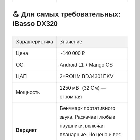
💪 Для самых требовательных:
iBasso DX320
Характеристика
Значение
Цена
~140 000 ₽
ОС
Android 11 + Mango OS
ЦАП
2×ROHM BD34301EKV
1250 мВт (32 Ом) —
Мощность
огромная
Бенчмарк портативного
звука. Раскачает любые
наушники, включая
Вердикт
планарные. Но цена и вес