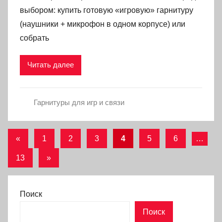
выбором: купить готовую «игровую» гарнитуру
(наушники + микрофон в одном корпусе) или
собрать
Читать далее
Гарнитуры для игр и связи
Пагинация
Предыдущие
«
1
2
3
4
5
6
…
записи
записей
Следующие
13
»
записи
Поиск
Поиск