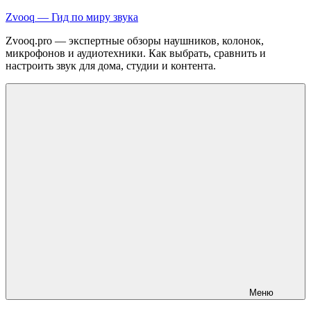
Перейти
Zvooq — Гид по миру звука
к
Zvooq.pro — экспертные обзоры наушников, колонок,
содержимому
микрофонов и аудиотехники. Как выбрать, сравнить и
настроить звук для дома, студии и контента.
Меню