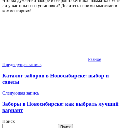
Что вы думаете о заборе из евроштакетника шахматка? Есть
ли у вас опыт его установки? Делитесь своими мыслями в
комментариях!
Разное
Навигация
Предыдущая запись
по
Каталог заборов в Новосибирске: выбор и
записям
советы
Следующая запись
Заборы в Новосибирске: как выбрать лучший
вариант
Поиск
Поиск