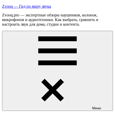
Перейти
Zvooq — Гид по миру звука
к
Zvooq.pro — экспертные обзоры наушников, колонок,
содержимому
микрофонов и аудиотехники. Как выбрать, сравнить и
настроить звук для дома, студии и контента.
Меню