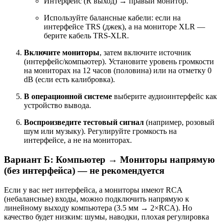
Интерфейс (R выход) → правый монитор.
Используйте балансные кабели: если на
интерфейсе TRS (джек), а на мониторе XLR —
берите кабель TRS‑XLR.
Включите мониторы
, затем включите источник
(интерфейс/компьютер). Установите уровень громкости
на мониторах на 12 часов (половина) или на отметку 0
dB (если есть калибровка).
В операционной системе
выберите аудиоинтерфейс как
устройство вывода.
Воспроизведите тестовый сигнал
(например, розовый
шум или музыку). Регулируйте громкость на
интерфейсе, а не на мониторах.
Вариант Б: Компьютер → Мониторы напрямую
(без интерфейса) — не рекомендуется
Если у вас нет интерфейса, а мониторы имеют RCA
(небалансные) входы, можно подключить напрямую к
линейному выходу компьютера (3.5 мм → 2×RCA). Но
качество будет низким: шумы, наводки, плохая регулировка