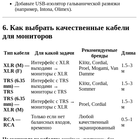
Добавьте USB-изолятор гальванической развязки
(например, Intona, Olimex).
6. Как выбрать качественные кабели
для мониторов
Рекомендуемые
Тип кабеля
Для какой задачи
Длина
бренды
Интерфейс с XLR
Klötz, Cordial,
XLR (M) —
1.5–3
выходами →
Proel, Mogami, Van
XLR (F)
м
мониторы с XLR
Damme
TRS (6.35
Интерфейс с TRS
Klötz, Cordial,
1.5–3
mm) —
выходами →
Sommer
м
TRS
мониторы с TRS
TRS (6.35
Интерфейс с TRS →
1.5–3
mm) —
Proel, Cordial
мониторы с XLR
м
XLR (M)
Только если нет
Любой
RCA —
0.5–1
балансных входов,
качественный
RCA
м
временно
экранированный