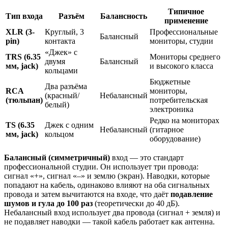
Типичное
Тип входа
Разъём
Балансность
применение
XLR (3-
Круглый, 3
Профессиональные
Балансный
pin)
контакта
мониторы, студии
«Джек» с
TRS (6.35
Мониторы среднего
двумя
Балансный
мм, jack)
и высокого класса
кольцами
Бюджетные
Два разъёма
RCA
мониторы,
(красный/
Небалансный
(тюльпан)
потребительская
белый)
электроника
Редко на мониторах
TS (6.35
Джек с одним
Небалансный
(гитарное
мм, jack)
кольцом
оборудование)
Балансный (симметричный)
вход — это стандарт
профессиональной студии. Он использует три провода:
сигнал «+», сигнал «–» и землю (экран). Наводки, которые
попадают на кабель, одинаково влияют на оба сигнальных
провода и затем вычитаются на входе, что даёт
подавление
шумов и гула до 100 раз
(теоретически до 40 дБ).
Небалансный вход использует два провода (сигнал + земля) и
не подавляет наводки — такой кабель работает как антенна.