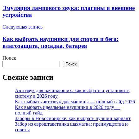
по
Эмуляция лампового звука: плагины и внешние
записям
устройства
Следующая запись
Как выбрать наушники для спорта и бега:
влагозащита, посадка, батарея
Поиск
Поиск
Свежие записи
Автозвук для начинающих: как выбрать и установить
систему в 2026 году
Как выбрать автозвук для машины — полный гайд 2026
Как выбрать идеальные наушники в 2026 году —
полный гайд
Заборы в Новосибирске: как выбрать лучший вариант
Забор из евроштакетника шахматка: преимущества и
советы