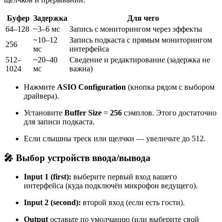
Буфер
Задержка
Для чего
64–128
~3–6 мс
Запись с мониторингом через эффекты
~10–12
Запись подкаста с прямым мониторингом
256
мс
интерфейса
512–
~20–40
Сведение и редактирование (задержка не
1024
мс
важна)
Нажмите
ASIO Configuration
(кнопка рядом с выбором
драйвера).
Установите
Buffer Size
=
256
сэмплов. Этого достаточно
для записи подкаста.
Если слышны треск или щелчки — увеличьте до 512.
🎤 Выбор устройств ввода/вывода
Input 1 (first):
выберите первый вход вашего
интерфейса (куда подключён микрофон ведущего).
Input 2 (second):
второй вход (если есть гости).
Output
оставьте по умолчанию (или выберите свой