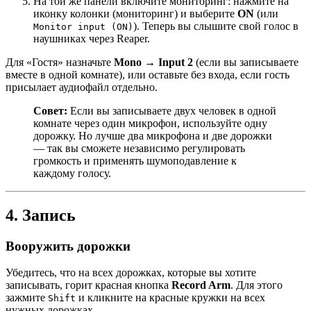
На той же панели включите мониторинг: нажмите на
иконку колонки (мониторинг) и выберите
ON
(или
). Теперь вы слышите свой голос в
Monitor input (ON)
наушниках через Reaper.
Для «Гостя» назначьте
Mono → Input 2
(если вы записываете
вместе в одной комнате), или оставьте без входа, если гость
присылает аудиофайл отдельно.
Совет:
Если вы записываете двух человек в одной
комнате через один микрофон, используйте одну
дорожку. Но лучше два микрофона и две дорожки
— так вы сможете независимо регулировать
громкость и применять шумоподавление к
каждому голосу.
4. Запись
Вооружить дорожки
Убедитесь, что на всех дорожках, которые вы хотите
записывать, горит красная кнопка
Record Arm
. Для этого
зажмите
и кликните на красные кружки на всех
Shift
нужных дорожках.