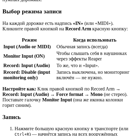
Выбор режима записи
На каждой дорожке есть надпись
«IN»
(или «MIDI»).
Кликните правой кнопкой на
Record Arm
красную кнопку:
Режим
Когда использовать
Input (Audio or MIDI)
Обычная запись (всегда)
Чтобы слышать себя в наушниках
Monitor Input (ON)
через эффекты Reaper
Record: Input (Audio)
То же, что и «Input».
Record: Disable (input
Запись выключена, но мониторинг
monitoring only)
включён — не нужно.
Настройте как:
Клик правой кнопкой по Record Arm →
Record: Input (Audio)
→
Force format → Mono
(не стерео).
Поставьте галочку
Monitor Input
(она же иконка колонки
горит синим).
Запись
Нажмите большую красную кнопку в транспорте (или
) — начнётся запись на всех вооружённых
Ctrl+R