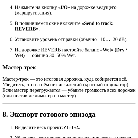
Нажмите на кнопку
«I/O»
на дорожке ведущего
(маршрутизация).
В появившемся окне включите
«Send to track:
REVERB»
.
Установите уровень отправки (обычно –10…–20 dB).
На дорожке REVERB настройте баланс
«Wet» (Dry /
Wet)
— обычно 30–50% Wet.
Мастер-трек
Мастер-трек — это итоговая дорожка, куда собирается всё.
Убедитесь, что на нём нет искажений (красный индикатор).
Если мастер перегружается — убавьте громкость всех дорожек
(или поставьте лимитер на мастер).
8. Экспорт готового эпизода
Выделите весь проект:
.
Ctrl+A
Убедитесь, что курсор воспроизведения стоит в начале