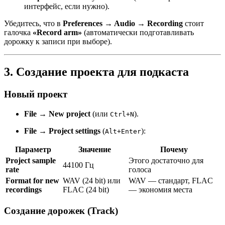
интерфейс, если нужно).
Убедитесь, что в
Preferences → Audio → Recording
стоит
галочка
«Record arm»
(автоматически подготавливать
дорожку к записи при выборе).
3. Создание проекта для подкаста
Новый проект
File → New project
(или
).
Ctrl+N
File → Project settings
(
):
Alt+Enter
Параметр
Значение
Почему
Project sample
Этого достаточно для
44100 Гц
rate
голоса
Format for new
WAV (24 bit) или
WAV — стандарт, FLAC
recordings
FLAC (24 bit)
— экономия места
Создание дорожек (Track)