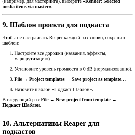
(например, для мастеринга), выберите
«Render: Selected
media items via master»
.
9. Шаблон проекта для подкаста
Чтобы не настраивать Reaper каждый раз заново, сохраните
шаблон:
Настройте все дорожки (названия, эффекты,
маршрутизацию).
Установите уровень громкости в 0 dB (нормализованно).
File → Project templates → Save project as template…
Назовите шаблон «Подкаст Шаблон».
В следующий раз:
File → New project from template →
Подкаст Шаблон
.
10. Альтернативы Reaper для
подкастов