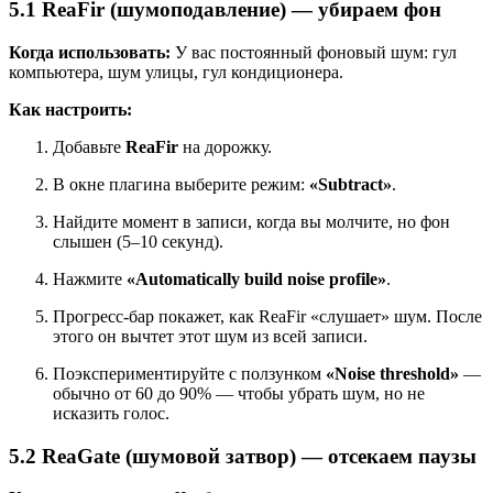
5.1 ReaFir (шумоподавление) — убираем фон
Когда использовать:
У вас постоянный фоновый шум: гул
компьютера, шум улицы, гул кондиционера.
Как настроить:
Добавьте
ReaFir
на дорожку.
В окне плагина выберите режим:
«Subtract»
.
Найдите момент в записи, когда вы молчите, но фон
слышен (5–10 секунд).
Нажмите
«Automatically build noise profile»
.
Прогресс-бар покажет, как ReaFir «слушает» шум. После
этого он вычтет этот шум из всей записи.
Поэкспериментируйте с ползунком
«Noise threshold»
—
обычно от 60 до 90% — чтобы убрать шум, но не
исказить голос.
5.2 ReaGate (шумовой затвор) — отсекаем паузы