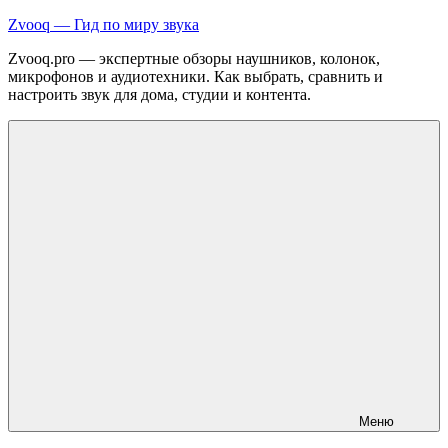
Перейти
Zvooq — Гид по миру звука
к
Zvooq.pro — экспертные обзоры наушников, колонок,
содержимому
микрофонов и аудиотехники. Как выбрать, сравнить и
настроить звук для дома, студии и контента.
Меню