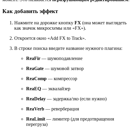
Как добавить эффект
Нажмите на дорожке кнопку
FX
(она может выглядеть
как значок микросхемы или «FX»).
Откроется окно «Add FX to Track».
В строке поиска введите название нужного плагина:
ReaFir
— шумоподавление
ReaGate
— шумовой затвор
ReaComp
— компрессор
ReaEQ
— эквалайзер
ReaDelay
— задержка/эхо (если нужно)
ReaVerb
— реверберация
ReaLimit
— лимитер (для предотвращения
перегруза)