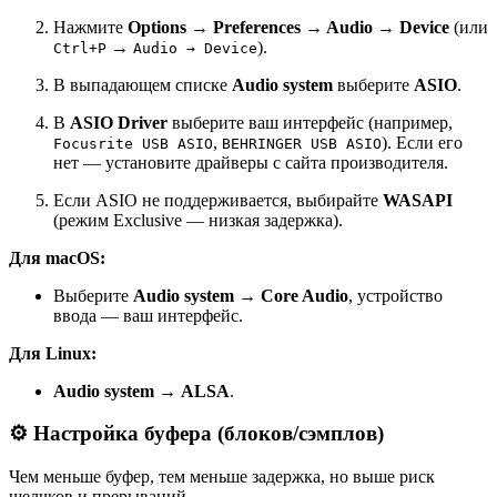
Нажмите
Options → Preferences → Audio → Device
(или
→
).
Ctrl+P
Audio → Device
В выпадающем списке
Audio system
выберите
ASIO
.
В
ASIO Driver
выберите ваш интерфейс (например,
,
). Если его
Focusrite USB ASIO
BEHRINGER USB ASIO
нет — установите драйверы с сайта производителя.
Если ASIO не поддерживается, выбирайте
WASAPI
(режим Exclusive — низкая задержка).
Для macOS:
Выберите
Audio system
→
Core Audio
, устройство
ввода — ваш интерфейс.
Для Linux:
Audio system
→
ALSA
.
⚙️ Настройка буфера (блоков/сэмплов)
Чем меньше буфер, тем меньше задержка, но выше риск
щелчков и прерываний.