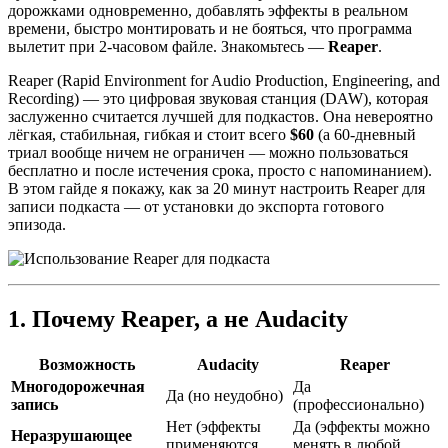
дорожками одновременно, добавлять эффекты в реальном
времени, быстро монтировать и не бояться, что программа
вылетит при 2-часовом файле. Знакомьтесь —
Reaper
.
Reaper (Rapid Environment for Audio Production, Engineering, and
Recording) — это цифровая звуковая станция (DAW), которая
заслуженно считается лучшей для подкастов. Она невероятно
лёгкая, стабильная, гибкая и стоит всего
$60
(а 60-дневный
триал вообще ничем не ограничен — можно пользоваться
бесплатно и после истечения срока, просто с напоминанием).
В этом гайде я покажу, как за 20 минут настроить Reaper для
записи подкаста — от установки до экспорта готового
эпизода.
1. Почему Reaper, а не Audacity
Возможность
Audacity
Reaper
Многодорожечная
Да
Да (но неудобно)
запись
(профессионально)
Нет (эффекты
Да (эффекты можно
Неразрушающее
применяются
менять в любой