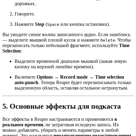
дорожках.
Говорите.
Нажмите
Stop
(
или кнопка остановки).
Space
Вы увидите синие волны записанного аудио. Если ошиблись
— выделите мышкой плохой кусок и нажмите
. Чтобы
Delete
перезаписать только небольшой фрагмент, используйте
Time
Selection
:
Выделите временной диапазон мышкой (зажав левую
кнопку на верхней линейке времени).
Включите
Options → Record mode → Time selection
auto-punch
. Теперь Reaper будет перезаписывать только
выделенную область, оставляя остальное нетронутым.
5. Основные эффекты для подкаста
Все эффекты в Reaper настраиваются и применяются
в
реальном времени
, не затрагивая исходную запись. Их
можно добавлять, убирать и менять параметры в любой
момент. Это называется
неразрушающим редактированием
.