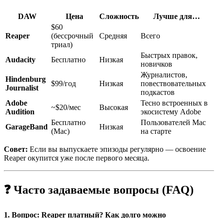
DAW
Цена
Сложность
Лучше для…
$60
Reaper
(бессрочный
Средняя
Всего
триал)
Быстрых правок,
Audacity
Бесплатно
Низкая
новичков
Журналистов,
Hindenburg
$99/год
Низкая
повествовательных
Journalist
подкастов
Adobe
Тесно встроенных в
~$20/мес
Высокая
Audition
экосистему Adobe
Бесплатно
Пользователей Mac
GarageBand
Низкая
(Mac)
на старте
Совет:
Если вы выпускаете эпизоды регулярно — освоение
Reaper окупится уже после первого месяца.
❓ Часто задаваемые вопросы (FAQ)
1. Вопрос: Reaper платный? Как долго можно