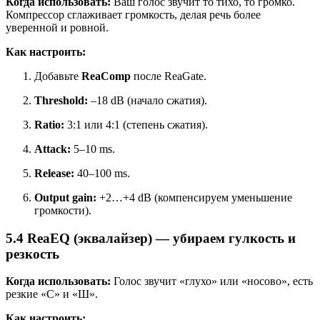
Когда использовать:
Ваш голос звучит то тихо, то громко.
Компрессор сглаживает громкость, делая речь более
уверенной и ровной.
Как настроить:
Добавьте
ReaComp
после ReaGate.
Threshold:
–18 dB (начало сжатия).
Ratio:
3:1 или 4:1 (степень сжатия).
Attack:
5–10 ms.
Release:
40–100 ms.
Output gain:
+2…+4 dB (компенсируем уменьшение
громкости).
5.4 ReaEQ (эквалайзер) — убираем гулкость и
резкость
Когда использовать:
Голос звучит «глухо» или «носово», есть
резкие «С» и «Ш».
Как настроить: