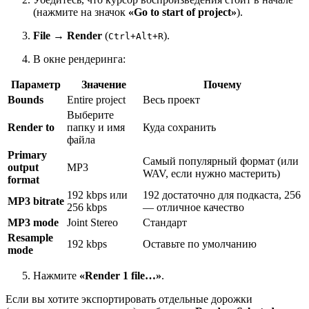
(нажмите на значок
«Go to start of project»
).
File → Render
(
).
Ctrl+Alt+R
В окне рендеринга:
Параметр
Значение
Почему
Bounds
Entire project
Весь проект
Выберите
Render to
папку и имя
Куда сохранить
файла
Primary
Самый популярный формат (или
output
MP3
WAV, если нужно мастерить)
format
192 kbps или
192 достаточно для подкаста, 256
MP3 bitrate
256 kbps
— отличное качество
MP3 mode
Joint Stereo
Стандарт
Resample
192 kbps
Оставьте по умолчанию
mode
Нажмите
«Render 1 file…»
.
Если вы хотите экспортировать отдельные дорожки