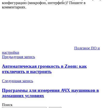
конфигурацию (микрофон, интерфейс)? Пишите в
комментариях.
Полезное ПО и
настройки
Навигация
Предыдущая запись
по
Автоматическая громкость в Zoom: как
записям
отключить и настроить
Следующая запись
Программы для измерения АЧХ наушников в
домашних условиях
Поиск